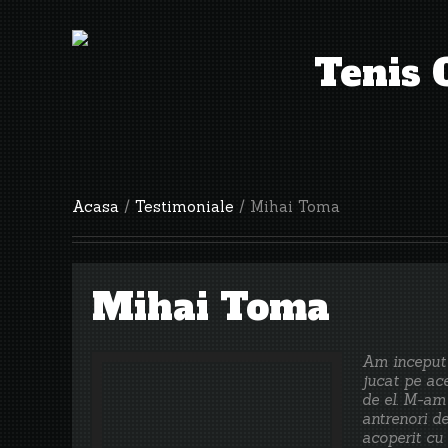
Tenis 
Acasa
/
Testimoniale
/ Mihai Toma
Mihai Toma
Am inceput 
jucat pe ace
de el. M-am 
antrenori de
acoperit cu 